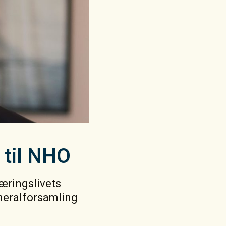
t til NHO
Næringslivets
neralforsamling