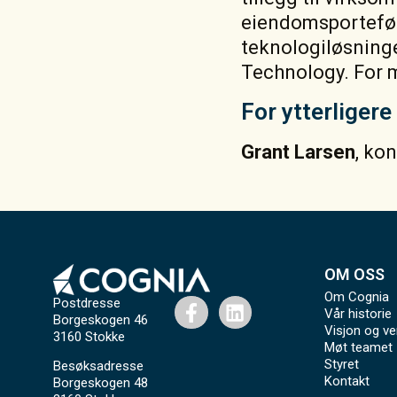
eiendomsporteføl
teknologiløsning
Technology. For 
For ytterliger
Grant Larsen
, ko
OM OSS
Om Cognia
Postdresse
Vår historie
Borgeskogen 46
Visjon og ve
3160 Stokke
Møt teamet
Styret
Besøksadresse
Kontakt
Borgeskogen 48