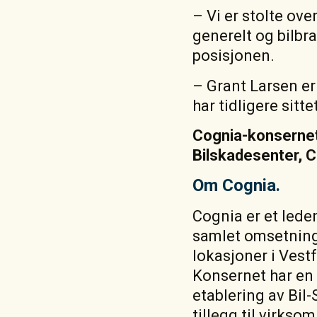
– Vi er stolte ove
generelt og bilbra
posisjonen.
– Grant Larsen er
har tidligere sitt
Cognia-konsernet 
Bilskadesenter, 
Om Cognia.
Cognia er et lede
samlet omsetning p
lokasjoner i Vest
Konsernet har en 
etablering av Bil-
tillegg til virkso