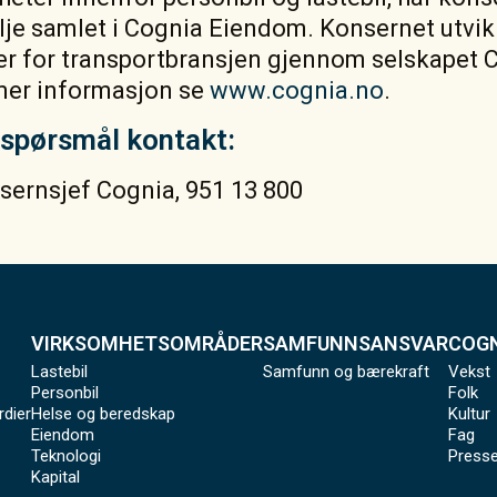
je samlet i Cognia Eiendom. Konsernet utvik
er for transportbransjen gjennom selskapet 
mer informasjon se
www.cognia.no
.
e spørsmål kontakt:
nsernsjef Cognia, 951 13 800
VIRKSOMHETSOMRÅDER
SAMFUNNSANSVAR
COGN
Lastebil
Samfunn og bærekraft
Vekst
Personbil
Folk
rdier
Helse og beredskap
Kultur
Eiendom
Fag
Teknologi
Presse
Kapital