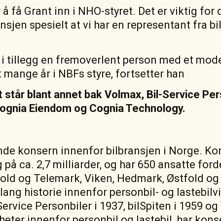
r å få Grant inn i NHO-styret. Det er viktig fo
nsjen spesielt at vi har en representant fra bi
 i tillegg en fremoverlent person med et mod
et mange år i NBFs styre, fortsetter han
står blant annet bak Volmax, Bil-Service Per
Cognia Eiendom og Cognia Technology.
nde konsern innenfor bilbransjen i Norge. Ko
å ca. 2,7 milliarder, og har 650 ansatte ford
fold og Telemark, Viken, Hedmark, Østfold og
lang historie innenfor personbil- og lastebil
Service Personbiler i 1937, bilSpiten i 1959 og
mheter innenfor personbil og lastebil, har kon