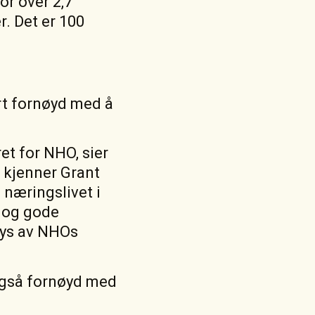
or over 2,7
r. Det er 100
rt fornøyd med å
ret for NHO, sier
 kjenner Grant
 næringslivet i
n og gode
 lys av NHOs
også fornøyd med