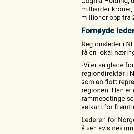
Cognia Holding, d
milliarder kroner,
millioner opp fra 
Fornøyde lede
Regionsleder i NH
få en lokal næring
-Vi er så glade fo
regiondirektør i 
som en flott repr
regionen. Han er 
rammebetingelser,
veikart for fremt
Lederen for Norg
å «en av sine» inn 