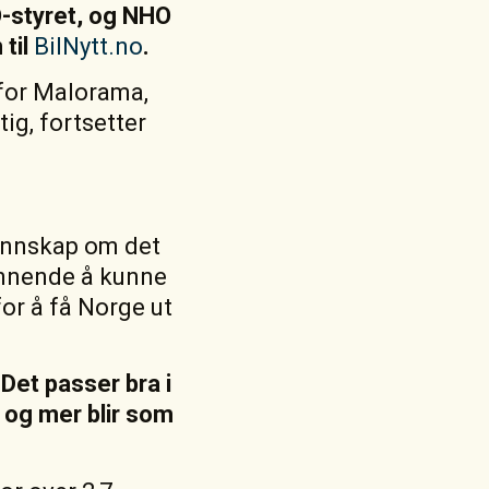
O-styret, og NHO
 til
BilNytt.no
.
 for Malorama,
ig, fortsetter
kunnskap om det
pennende å kunne
for å få Norge ut
 Det passer bra i
r og mer blir som