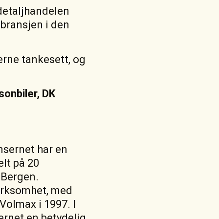
r detaljhandelen
lbransjen i den
erne tankesett, og
sonbiler, DK
nsernet har en
elt på 20
 Bergen.
virksomhet, med
 Volmax i 1997. I
sernet en betydelig