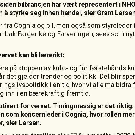
 siden bilbransjen har vært representert i NH
 å styrke seg innen handel, sier Grant Larsen
 fra Cognia og bil, men også som styreleder
r bak Fargerike og Farveringen, sees som nytt
rvet kan bli lærerikt:
ære på «toppen av kula» og får førstehånds 
år det gjelder trender og politikk. Det blir s
ringslivspolitikk i en tid hvor vi alle må bidra 
 inn i en bærekraftig fremtid.
tivert for vervet. Timingmessig er det riktig.
ngen som konsernleder i Cognia, hvor rollen me
r, sier Larsen.