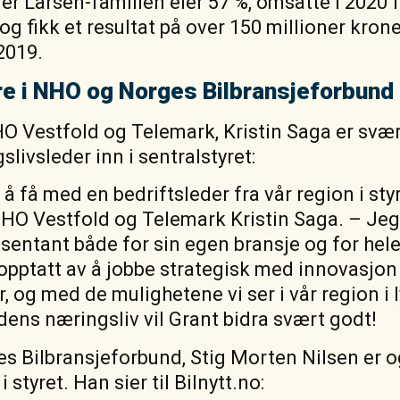
er Larsen-familien eier 57 %, omsatte i 2020 f
 og fikk et resultat på over 150 millioner krone
2019.
re i NHO og Norges Bilbransjeforbund
O Vestfold og Telemark, Kristin Saga er svæ
slivsleder inn i sentralstyret:
r å få med en bedriftsleder fra vår region i sty
NHO Vestfold og Telemark Kristin Saga. – Jeg
esentant både for sin egen bransje og for hele
opptatt av å jobbe strategisk med innovasjo
 og med de mulighetene vi ser i vår region i
idens næringsliv vil Grant bidra svært godt!
es Bilbransjeforbund, Stig Morten Nilsen er 
i styret. Han sier til Bilnytt.no: