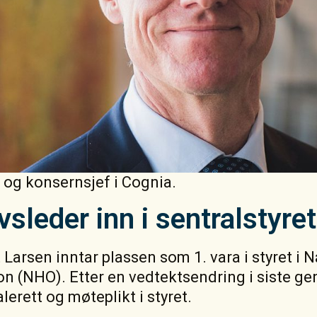
r og konsernsjef i Cognia.
sleder inn i sentralstyre
 Larsen inntar plassen som 1. vara i styret i 
n (NHO). Etter en vedtektsendring i siste ge
alerett og møteplikt i styret.