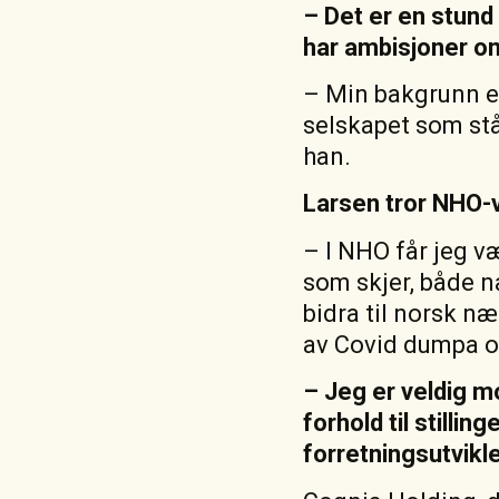
– Det er en stund
har ambisjoner om
– Min bakgrunn er
selskapet som stå
han.
Larsen tror NHO-ve
– I NHO får jeg v
som skjer, både n
bidra til norsk næ
av Covid dumpa og
– Jeg er veldig mo
forhold til stilli
forretningsutvikle