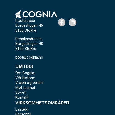
Postdresse
Borgeskogen 46
3160 Stokke
Besøksadresse
Borgeskogen 48
3160 Stokke
post@cognia.no
OM OSS
Om Cognia
Vår historie
Visjon og verdier
Møt teamet
Styret
Kontakt
VIRKSOMHETSOMRÅDER
Lastebil
Personbil